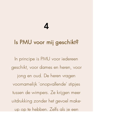
4
Is PMU voor mij geschikt?
In principe is PMU voor iedereen
geschikt, voor dames en heren, voor
jong en oud. De heren vragen
voornamelijk 'onopvallende' stipjes
tussen de wimpers. Ze krijgen meer
uitdrukking zonder het gevoel make-
up op te hebben. Zelfs als je een
klein littekentje in je wenkbrauw hebt
en dat stukje altijd moet bijtekenen, is