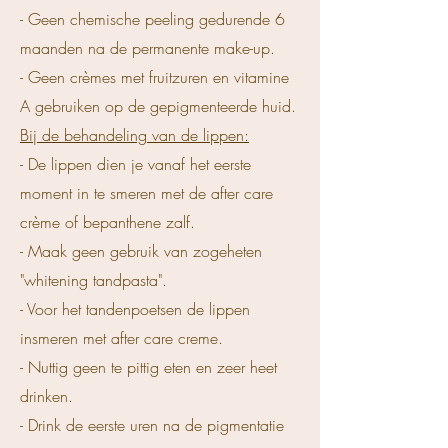
- Geen chemische peeling gedurende 6
maanden na de permanente make-up.
- Geen crèmes met fruitzuren en vitamine
A gebruiken op de gepigmenteerde huid.
Bij de behandeling van de lippen:
- De lippen dien je vanaf het eerste
moment in te smeren met de after care
crème of bepanthene zalf.
- Maak geen gebruik van zogeheten
"whitening tandpasta".
- Voor het tandenpoetsen de lippen
insmeren met after care creme.
- Nuttig geen te pittig eten en zeer heet
drinken.
- Drink de eerste uren na de pigmentatie