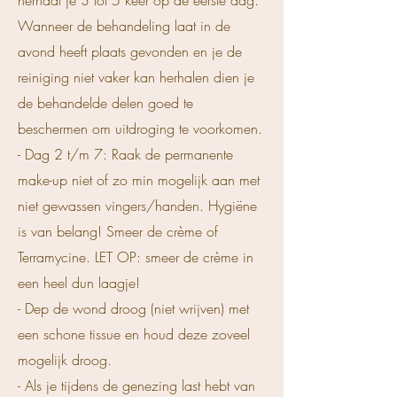
herhaal je 3 tot 5 keer op de eerste dag.
Wanneer de behandeling laat in de
avond heeft plaats gevonden en je de
reiniging niet vaker kan herhalen dien je
de behandelde delen goed te
beschermen om uitdroging te voorkomen.
- Dag 2 t/m 7: Raak de permanente
make-up niet of zo min mogelijk aan met
niet gewassen vingers/handen. Hygiëne
is van belang! Smeer de crème of
Terramycine. LET OP: smeer de crème in
een heel dun laagje!
- Dep de wond droog (niet wrijven) met
een schone tissue en houd deze zoveel
mogelijk droog.
- Als je tijdens de genezing last hebt van