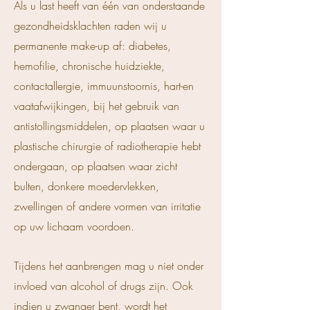
Als u last heeft van één van onderstaande
gezondheidsklachten raden wij u
permanente make-up af: diabetes,
hemofilie, chronische huidziekte,
contactallergie,
immuunstoornis, hart-en
vaatafwijkingen, bij het gebruik van
antistollingsmiddelen, op plaatsen waar u
plastische chirurgie of radiotherapie hebt
ondergaan, op plaatsen waar zicht
bulten, donkere moedervlekken,
zwellingen of andere vormen van irritatie
op uw lichaam voordoen.
Tijdens het aanbrengen mag u niet onder
invloed van alcohol of drugs zijn. Ook
indien u zwanger bent, wordt het